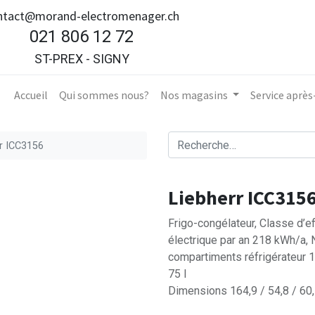
ntact@morand-electromenager.ch
021 806 12 72
ST-PREX - SIGNY
Accueil​
Qui sommes nous?
Nos magasins
Service aprè
rr ICC3156
Liebherr ICC315
Frigo-congélateur, Classe d’e
électrique par an 218 kWh/a,
compartiments réfrigérateur 
75 l
Dimensions 164,9 / 54,8 / 60