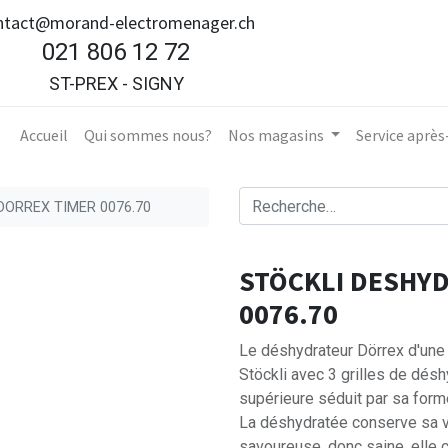
ntact@morand-electromenager.ch
021 806 12 72
ST-PREX - SIGNY
Accueil​
Qui sommes nous?
Nos magasins
Service aprè
ORREX TIMER 0076.70
STÖCKLI DESHY
0076.70
Le déshydrateur Dörrex d'une
Stöckli avec 3 grilles de désh
supérieure séduit par sa form
La déshydratée conserve sa val
savoureuse, donc saine, elle 