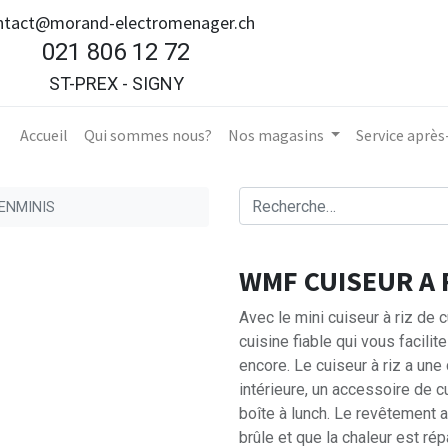
ntact@morand-electromenager.ch
021 806 12 72
ST-PREX - SIGNY
Accueil​
Qui sommes nous?
Nos magasins
Service aprè
ENMINIS
WMF CUISEUR A 
Avec le mini cuiseur à riz de
cuisine fiable qui vous facilit
encore. Le cuiseur à riz a une 
intérieure, un accessoire de cu
boîte à lunch. Le revêtement a
brûle et que la chaleur est ré