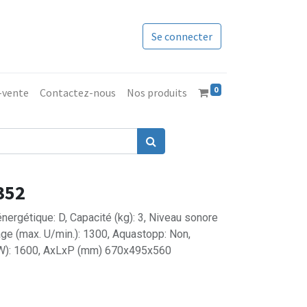
Se connecter
0
s-vente
Contactez-nous
Nos produits
352
nergétique: D, Capacité (kg): 3, Niveau sonore
ge (max. U/min.): 1300, Aquastopp: Non,
 (W): 1600, AxLxP (mm) 670x495x560